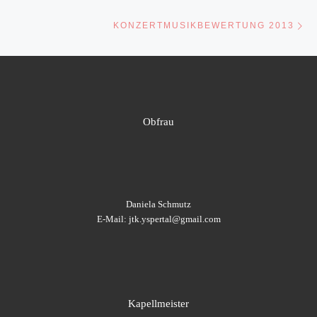
Nä
KONZERTMUSIKBEWERTUNG 2013
Obfrau
Daniela Schmutz
E-Mail: jtk.yspertal@gmail.com
Kapellmeister