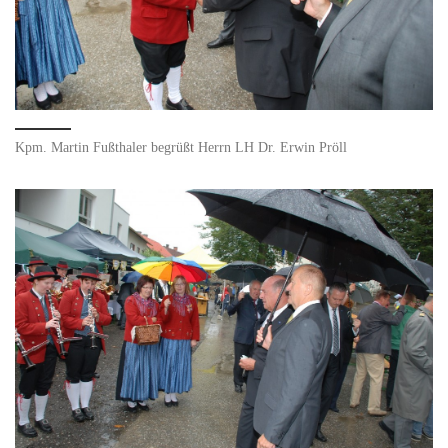
Kpm. Martin Fußthaler begrüßt Herrn LH Dr. Erwin Pröll