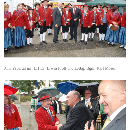
JTK Yspertal mit LH Dr. Erwin Pröll und LAbg. Bgm. Karl Moser