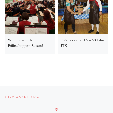
Wir eröffnen die
Oktoberfest 2015 – 50 Jahre
Frühschoppen-Saison!
JTK
Beitragsnavigation
Vorheriger Beitrag
IVV-WANDERTAG
ZURÜCK ZUR BEITRAGSLI