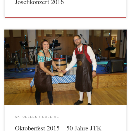
Josefikonzert 2016
Am 17. Oktober 2015 fand anlässlich unseres 50-jährigen Jubiläums in
der Aula des ABZ Yspertal unser Oktoberfest statt. Zahlreiche Gäste
kamen, um mit uns gemeinsam zu feiern, darunter auch
Vizebürgermeisterin Veronika Schroll, die gemeinsam mit Obmann
Gerald Hackl den Bieranstich […]
AKTUELLES
GALERIE
Oktoberfest 2015 – 50 Jahre JTK