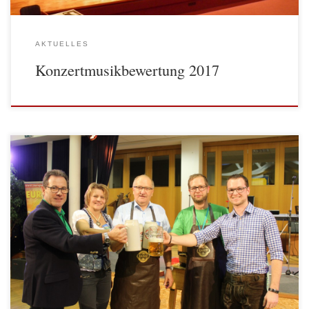
AKTUELLES
Konzertmusikbewertung 2017
Unser Oktoberfest fand heuer am 07. Oktober in der Aula Yspertal statt.
Ab 17 Uhr ging es los mit dem Stelzenessen. Viele Besucher kamen in
die Aula Yspertal und genossen bei der unplugged-Musik von Europa
Express und d’Jeßnitztaler unsere Köstlichkeiten. […]