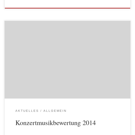
Am 8. und 9. November 2014 fand die diesjährige
Konzertmusikbewertung des BAG Melk in Mank statt.
AKTUELLES
ALLGEMEIN
Konzertmusikbewertung 2014