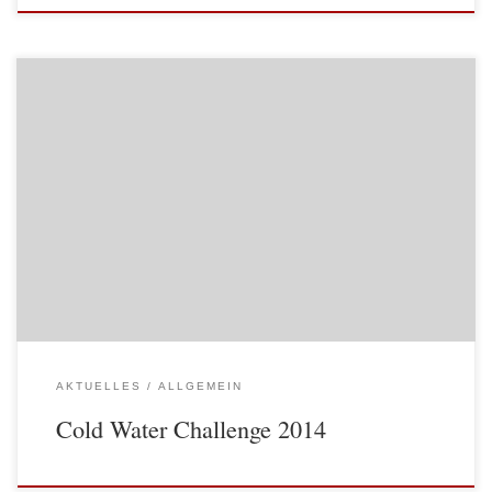
Ja auch wir haben mitgemacht bei der Cold Water Challenge 2014,
vielen Dank an den Musikverein Laimbach für die Nominierung! Wir
nominieren weiters: Musikverein Persenbeug Gottsdorf Hofamt-Priel
Musikverein Kürnberg Musikverein Bärnkopf
AKTUELLES
ALLGEMEIN
Cold Water Challenge 2014