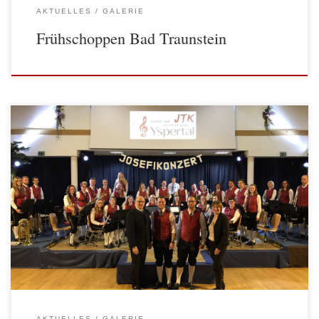
AKTUELLES
GALERIE
Frühschoppen Bad Traunstein
Am Samstag, den 18. März 2017 fand das diesjährige Josefikonzert in
der Aula Yspertal statt. Zahlreiche Besucher aus der Gemeinde,
Freunde, Verwandte und MusikerInnen aus den Nachbarskapellen
kamen in das verregnete Yspertal, um unserer Musik zu lauschen. Zum
ersten Mal […]
AKTUELLES
GALERIE