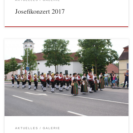
Josefikonzert 2017
Die Jugend- und Trachtenkapelle Yspertal hat auch heuer wieder an
der Marschmusikwertung teilgenommen, und das sehr erfolgreich! Die
Marschmusikwertung der BAG Melk fand heuer am Samstag, 04. Juni
2016 in Erlauf statt. Die Trachtenkapelle Erlauf feiert heuer ihr 100-
jähriges Bestandsjubiläum […]
AKTUELLES
GALERIE