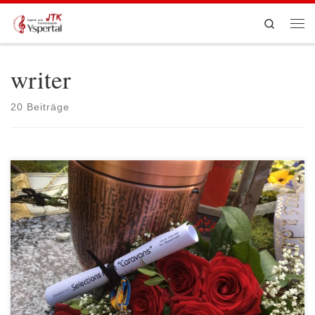
Zum Inhalt springen
Search
Men
writer
20 Beiträge
Wir trauern um unseren lieben Kollegen Christian Huber Vor etwas
mehr als einer Woche erreichte uns die traurige Nachricht vom
plötzlichen und unerwarteten Tod unseres Musikkollegen Christian
Huber. Wir konnten es alle kaum fassen, haben wir doch erst vor kurzer
[…]