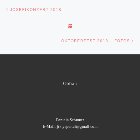
Beitragsnavigation
Vorheriger Beitrag
JOSEFIKONZERT 2018
ZURÜCK ZUR BEITRAGSLI
Nä
OKTOBERFEST 2018 – FOTOS
Obfrau
Daniela Schmutz
E-Mail: jtk.yspertal@gmail.com